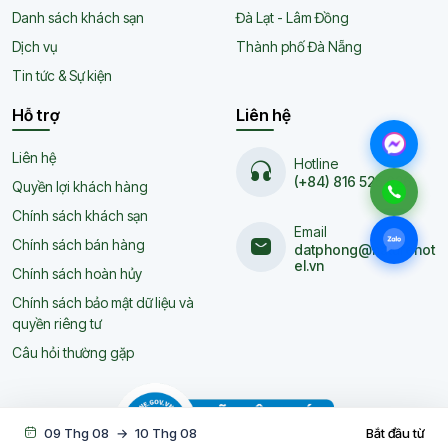
Danh sách khách sạn
Đà Lạt - Lâm Đồng
Dịch vụ
Thành phố Đà Nẵng
Tin tức & Sự kiện
Hỗ trợ
Liên hệ
Liên hệ
Hotline
(+84) 816 525 626
Quyền lợi khách hàng
Chính sách khách sạn
Email
Chính sách bán hàng
datphong@naturehot
el.vn
Chính sách hoàn hủy
Chính sách bảo mật dữ liệu và
quyền riêng tư
Câu hỏi thường gặp
09 Thg 08
→
10 Thg 08
Bắt đầu từ