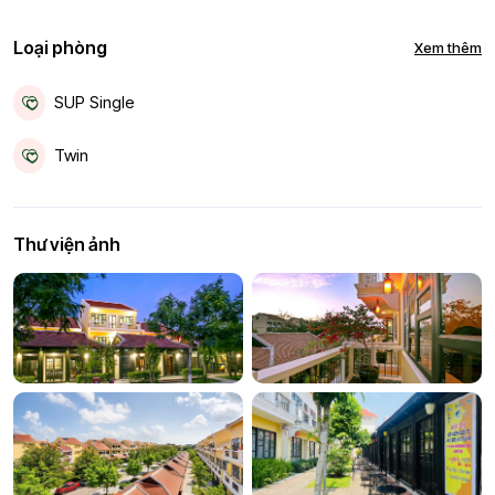
Loại phòng
Xem thêm
SUP Single
Twin
Twin 2
Thư viện ảnh
Trip
Fam1
Fam 2
King