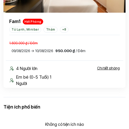
Fam1
Hết Phòng
Tủ Lạnh, Minibar
Thảm
+8
1.600.000 ₫
/ Đêm
09/08/2026 → 10/08/2026
950.000 ₫
/ Đêm
4 Người lớn
Chi tiết phòng
Em bé (0-5 Tuổi) 1
Người
Tiện ích phổ biến
Không có tiện ích nào