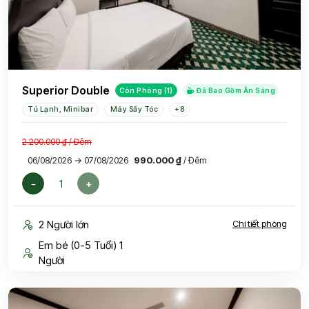
Superior Double
Còn Phòng (1)
Đã Bao Gồm Ăn Sáng
Tủ Lạnh, Minibar
Máy Sấy Tóc
+8
2.200.000 ₫
/ Đêm
06/08/2026 → 07/08/2026
990.000 ₫
/ Đêm
-
+
2 Người lớn
Chi tiết phòng
Em bé (0-5 Tuổi) 1
Người