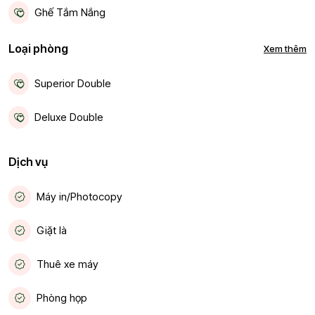
Ghế Tắm Nắng
Giặt Là
Loại phòng
Xem thêm
Gần Trung Tâm
Superior Double
Két An Toàn
Deluxe Double
Máy In/Photocopy
Deluxe Twin
Dịch vụ
Nhà Hàng
Executive Double
Máy in/Photocopy
Phòng Họp
Executive Twin
Giặt là
Sân Thượng Ngắm Cảnh
Family Triple
Thuê xe máy
Thang Máy
Suite Apartment
Phòng họp