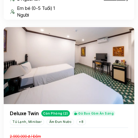
Em bé (0-5 Tuổi) 1
Người
Deluxe Twin
Còn Phòng (2)
Đã Bao Gồm Ăn Sáng
Tủ Lạnh, Minibar
Ấm Đun Nước
+8
2.900.000 ₫
/ Đêm