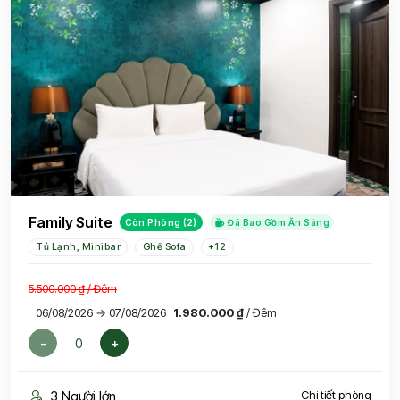
Family Suite
Còn Phòng (2)
Đã Bao Gồm Ăn Sáng
Tủ Lạnh, Minibar
Ghế Sofa
+12
5.500.000 ₫
/ Đêm
06/08/2026 → 07/08/2026
1.980.000 ₫
/ Đêm
-
+
3 Người lớn
Chi tiết phòng