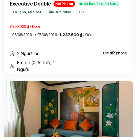
Executive Double
Hết Phòng
Đã Bao Gồm Ăn Sáng
Tủ Lạnh, Minibar
Ấm Đun Nước
+11
3.300.000 ₫
/ Đêm
06/08/2026 → 07/08/2026
1.237.500 ₫
/ Đêm
2 Người lớn
Chi tiết phòng
Em bé (0-5 Tuổi) 1
Người