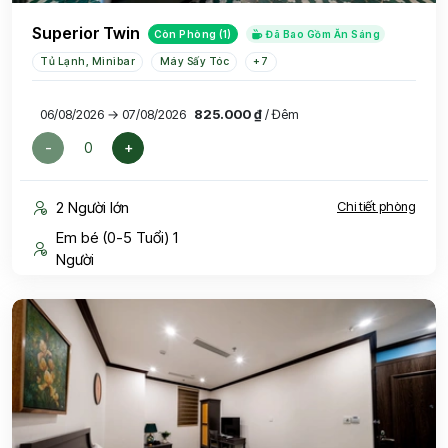
Superior Twin
Còn Phòng (1)
Đã Bao Gồm Ăn Sáng
Tủ Lạnh, Minibar
Máy Sấy Tóc
+7
06/08/2026 → 07/08/2026
825.000 ₫
/ Đêm
-
+
2 Người lớn
Chi tiết phòng
Em bé (0-5 Tuổi) 1
Người