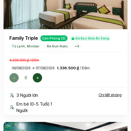
Family Triple
Còn Phòng (3)
Đã Bao Gồm Ăn Sáng
Tủ Lạnh, Minibar
Ấm Đun Nước
+9
4.200.000 ₫
/ Đêm
06/08/2026 → 07/08/2026
1.336.500 ₫
/ Đêm
-
+
3 Người lớn
Chi tiết phòng
Em bé (0-5 Tuổi) 1
Người