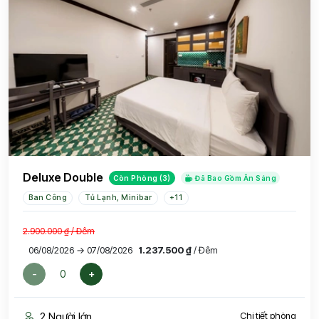
Deluxe Double
Còn Phòng (3)
Đã Bao Gồm Ăn Sáng
Ban Công
Tủ Lạnh, Minibar
+11
2.900.000 ₫
/ Đêm
06/08/2026 → 07/08/2026
1.237.500 ₫
/ Đêm
-
+
2 Người lớn
Chi tiết phòng