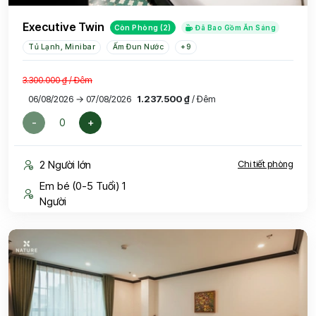
Executive Twin
Còn Phòng (2)
Đã Bao Gồm Ăn Sáng
Tủ Lạnh, Minibar
Ấm Đun Nước
+9
3.300.000 ₫
/ Đêm
06/08/2026 → 07/08/2026
1.237.500 ₫
/ Đêm
-
+
2 Người lớn
Chi tiết phòng
Em bé (0-5 Tuổi) 1
Người