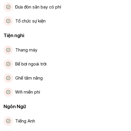
Thuê Xe Máy
Family Suite
Đưa đón sân bay có phí
Tivi
Phòng hội nghị
Tổ chức sự kiện
Tiếng Anh
Superior Twin
Tiện nghi
Tiếng Việt
Thang máy
Tổ Chức Sự Kiện
Bể bơi ngoài trời
Wifi Miễn Phí
Ghế tắm nắng
Đưa Đón Sân Bay Có Phí
Wifi miễn phí
Ngôn Ngữ
Tiếng Anh