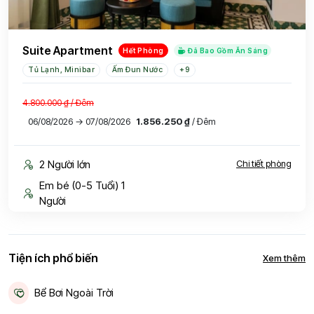
Suite Apartment
Hết Phòng
Đã Bao Gồm Ăn Sáng
Tủ Lạnh, Minibar
Ấm Đun Nước
+9
4.800.000 ₫
/ Đêm
06/08/2026 → 07/08/2026
1.856.250 ₫
/ Đêm
2 Người lớn
Chi tiết phòng
Em bé (0-5 Tuổi) 1
Người
Tiện ích phổ biến
Xem thêm
Bể Bơi Ngoài Trời