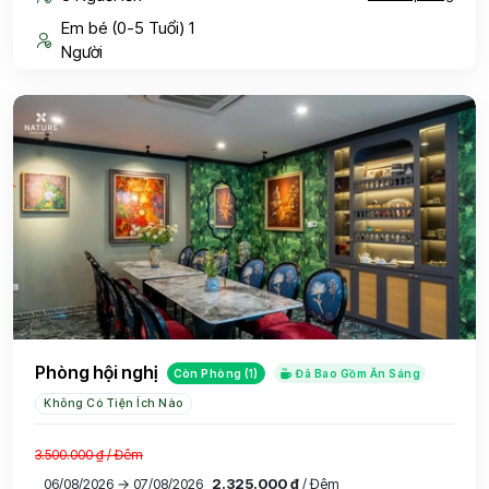
Em bé (0-5 Tuổi) 1
Người
Phòng hội nghị
Còn Phòng (1)
Đã Bao Gồm Ăn Sáng
Không Có Tiện Ích Nào
3.500.000 ₫
/ Đêm
06/08/2026 → 07/08/2026
2.325.000 ₫
/ Đêm