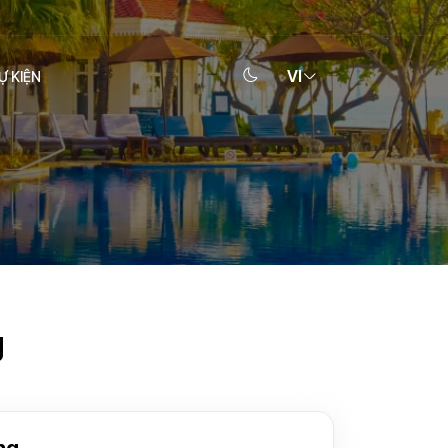
VI
Ự KIỆN
g