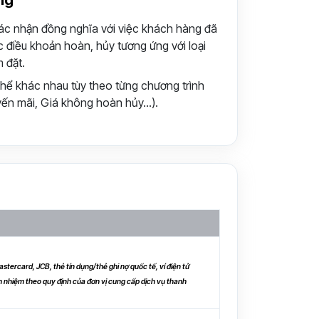
ng
ác nhận đồng nghĩa với việc khách hàng đã
c điều khoản hoàn, hủy tương ứng với loại
m đặt.
hể khác nhau tùy theo từng chương trình
uyến mãi, Giá không hoàn hủy…).
stercard, JCB, thẻ tín dụng/thẻ ghi nợ quốc tế, ví điện tử
h nhiệm theo quy định của đơn vị cung cấp dịch vụ thanh