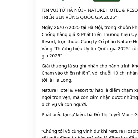
TIN VUI TỪ HÀ NỘI – NATURE HOTEL & RE
TRIỂN BỀN VỮNG QUỐC GIA 2025”
Ngày 26/07/2025 tại Hà Nội, trong khuôn khổ
Chống hàng giả & Phát triển Thương hiệu Uy 
Resort, trực thuộc Công ty Cổ phần Nature Ho
Vàng “Thương hiệu Uy tín Quốc gia 2025” cù
gia 2025”.
Giải thưởng là sự ghi nhận cho hành trình kh
Chạm vào thiên nhiên”, với chuỗi 10 chi nhánh
tới là Hạ Long.
Nature Hotel & Resort tự hào là điểm chạm x
ngơi trọn vẹn, mà còn cảm nhận được những g
dịch vụ và con người.
Phát biểu tại sự kiện, bà Đỗ Thị Tuyết Mai – 
“Chúng tôi vô cùng vinh dự khi Nature Hospit
cột mốc đáng tự hào mà còn là động lực để ch