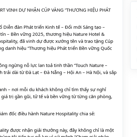
SORT VINH DỰ NHẬN CÚP VÀNG “THƯƠNG HIỆU PHÁT
 Diễn đàn Phát triển Kinh tế – Đổi mới Sáng tạo –
tín – Bền vững 2025, thương hiệu Nature Hotel &
spitality, đã vinh dự được xướng tên và trao tặng Cúp
ng danh hiệu “Thương hiệu Phát triển Bền vững Quốc
ông ngừng nỗ lực lan toả tinh thần “Touch Nature –
 trải dài từ Đà Lạt – Đà Nẵng – Hội An – Hà Nội, và sắp
anh – nơi mỗi du khách không chỉ tìm thấy sự nghỉ
iá trị gần gũi, tử tế và bền vững từ từng căn phòng,
Giám đốc điều hành Nature Hospitality chia sẻ:
ality được nhận giải thưởng này, đây không chỉ là một
úng tôi tiếp tục nỗ lực vì sứ mệnh “Chạm giải pháp -