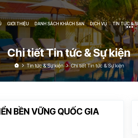
Ủ
GIỚI THIỆU
DANH SÁCH KHÁCH SẠN
DỊCH VỤ
TIN TỨC & S
Chi tiết Tin tức & Sự kiện
Tin tức & Sự kiện
Chi tiết Tin tức & Sự kiện
IỂN BỀN VỮNG QUỐC GIA